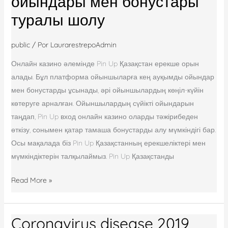
ойындары мен бонустары
ойыншылардың
сүйікті
туралы шолу
ойындары
мен
public
/ Por
LaurarestrepoAdmin
бонустары
Онлайн казино әлемінде Pin Up Қазақстан ерекше орын
туралы
алады. Бұл платформа ойыншыларға кең ауқымды ойындар
шолу
мен бонустарды ұсынады, әрі ойыншылардың көңіл-күйін
көтеруге арналған. Ойыншылардың сүйікті ойындарын
таңдап, Pin Up вход онлайн казино оларды тәжірибеден
өткізу, сонымен қатар тамаша бонустарды алу мүмкіндігі бар.
Осы мақалада біз Pin Up Қазақстанның ерекшеліктері мен
мүмкіндіктерін талқылаймыз. Pin Up Қазақстанды
Read More »
Coronavirus disease 2019
Coronavirus