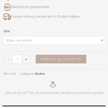
Satisfacción garantizada
Compra ahora y recibe de 4 a 10 días hábiles
BODY
Size
GABRIELLE
NEGRO
cantidad
-
+
AÑADIR AL CARRITO
SKU
N/A
Categoría:
Bodies
¿No te sirvió? No te preocupes, tenemos cambios gratis!