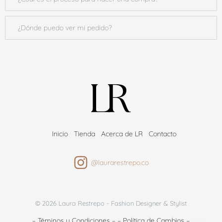
¿Dónde puedo ver mi pedido?
Inicio
Tienda
Acerca de LR
Contacto
@laurarestrepo.co
© 2026 Laura Restrepo - Fashion Designer & Stylist
– Téminos y Condiciones –
– Política de Cambios –