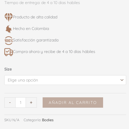
Tiempo de entrega: de 4 a 10 dias habiles
Producto de alta calidad​
Hecho en Colombia
Satisfacción garantizada
Compra ahora y recibe de 4 a 10 días hábiles
BODY
Size
GABRIELLE
VERDE
cantidad
-
+
AÑADIR AL CARRITO
SKU
N/A
Categoría:
Bodies