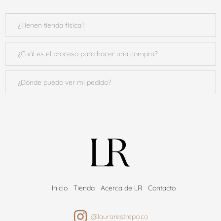
¿Tienen tienda física?
¿Cuál es el proceso para hacer una compra?
¿Dónde puedo ver mi pedido?
Inicio
Tienda
Acerca de LR
Contacto
@laurarestrepo.co